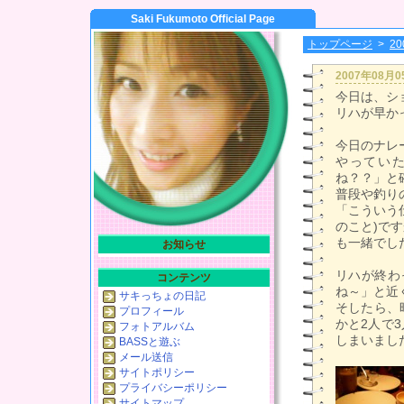
Saki Fukumoto Official Page
トップページ
>
2
2007年08月
今日は、シ
リハが早か
今日のナレ
やってい
ね？？」と確
普段や釣り
「こういう
のこと)で
も一緒でし
お知らせ
リハが終わ
コンテンツ
ね～」と近
サキっちょの日記
そしたら、
プロフィール
かと2人で
フォトアルバム
しまいまし
BASSと遊ぶ
メール送信
サイトポリシー
プライバシーポリシー
サイトマップ