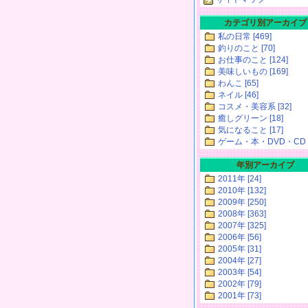
カテゴリ別アーカイブ
私の日常 [469]
釣りのこと [70]
お仕事のこと [124]
美味しいもの [169]
わんこ [65]
ネイル [46]
コスメ・美容系 [32]
癒しグリーン [18]
気になること [17]
ゲーム・本・DVD・CD [
年別アーカイブ
2011年 [24]
2010年 [132]
2009年 [250]
2008年 [363]
2007年 [325]
2006年 [56]
2005年 [31]
2004年 [27]
2003年 [54]
2002年 [79]
2001年 [73]