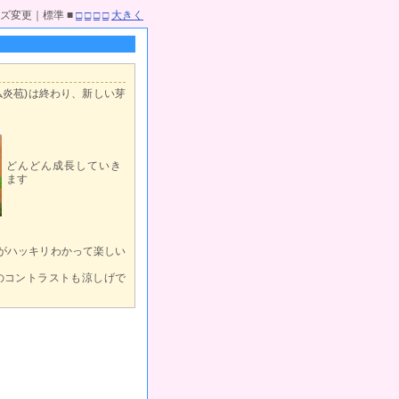
ズ変更｜標準 ■
□
□
□
□
大きく
炎苞)は終わり、新しい芽
どんどん成長していき
ます
がハッキリわかって楽しい
のコントラストも涼しげで