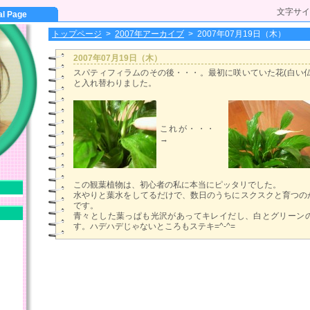
文字サイ
al Page
トップページ
>
2007年アーカイブ
>
2007年07月19日（木）
2007年07月19日（木）
スパティフィラムのその後・・・。最初に咲いていた花(白い仏
と入れ替わりました。
これが・・・
→
この観葉植物は、初心者の私に本当にピッタリでした。
水やりと葉水をしてるだけで、数日のうちにスクスクと育つの
です。
青々とした葉っぱも光沢があってキレイだし、白とグリーン
す。ハデハデじゃないところもステキ=^-^=