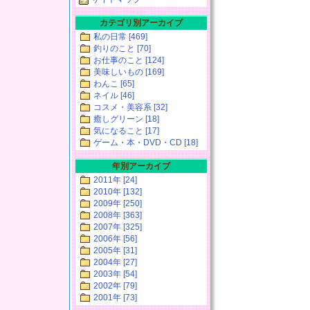
カテゴリ別アーカイブ
私の日常 [469]
釣りのこと [70]
お仕事のこと [124]
美味しいもの [169]
わんこ [65]
ネイル [46]
コスメ・美容系 [32]
癒しグリーン [18]
気になること [17]
ゲーム・本・DVD・CD [18]
年別アーカイブ
2011年 [24]
2010年 [132]
2009年 [250]
2008年 [363]
2007年 [325]
2006年 [56]
2005年 [31]
2004年 [27]
2003年 [54]
2002年 [79]
2001年 [73]