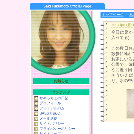
Saki Fukumoto Official Page
トップページ
>
私
2007年07月
今日は暑か
入ってる)
この数日お
散歩に連れ
お家にいる
公園で、気
うに走り回
そういえば
り、水の中
お知らせ
コンテンツ
サキっちょの日記
プロフィール
フォトアルバム
BASSと遊ぶ
メール送信
サイトポリシー
プライバシーポリシー
サイトマップ