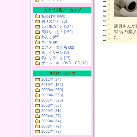
カテゴリ別アーカイブ
私の日常 [469]
釣りのこと [70]
店員さんが
お仕事のこと [124]
製品の購入
美味しいもの [169]
た・・・。
わんこ [65]
ネイル [46]
コスメ・美容系 [32]
癒しグリーン [18]
気になること [17]
ゲーム・本・DVD・CD [18]
年別アーカイブ
2011年 [24]
2010年 [132]
2009年 [250]
2008年 [363]
2007年 [325]
2006年 [56]
2005年 [31]
2004年 [27]
2003年 [54]
2002年 [79]
2001年 [73]