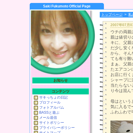
Saki Fukumoto Official Page
トップページ
>
私
2007年07月
ウチの両親
親は値切り
キに、父親
だ少し安く
から、そん
ても有り難
まぁ、父親
たエアコンに
お店に行く
シャープに
お知らせ
当たらない
り今は混ん
コンテンツ
サキっちょの日記
母はという
プロフィール
気に入るで
フォトアルバム
ふわふわで
BASSと遊ぶ
メール送信
サイトポリシー
プライバシーポリシー
サイトマップ