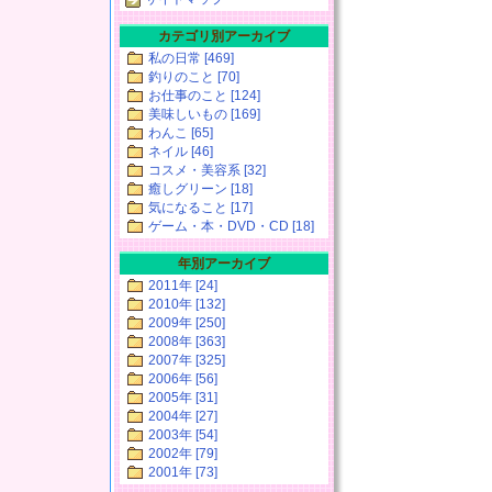
カテゴリ別アーカイブ
私の日常 [469]
釣りのこと [70]
お仕事のこと [124]
美味しいもの [169]
わんこ [65]
ネイル [46]
コスメ・美容系 [32]
癒しグリーン [18]
気になること [17]
ゲーム・本・DVD・CD [18]
年別アーカイブ
2011年 [24]
2010年 [132]
2009年 [250]
2008年 [363]
2007年 [325]
2006年 [56]
2005年 [31]
2004年 [27]
2003年 [54]
2002年 [79]
2001年 [73]