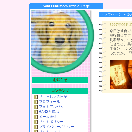
Saki Fukumoto Official Page
トップページ
>
2
2007年06月
今日は仙台で
飛行機はすご
到着早々、牛
仙台では、美
牛タン、おつ
ったのが、「
お知らせ
コンテンツ
サキっちょの日記
プロフィール
フォトアルバム
BASSと遊ぶ
メール送信
サイトポリシー
プライバシーポリシー
サイトマップ