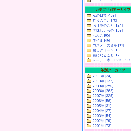
カテゴリ別アーカイブ
私の日常 [469]
釣りのこと [70]
お仕事のこと [124]
美味しいもの [169]
わんこ [65]
ネイル [46]
コスメ・美容系 [32]
癒しグリーン [18]
気になること [17]
ゲーム・本・DVD・CD [
年別アーカイブ
2011年 [24]
2010年 [132]
2009年 [250]
2008年 [363]
2007年 [325]
2006年 [56]
2005年 [31]
2004年 [27]
2003年 [54]
2002年 [79]
2001年 [73]