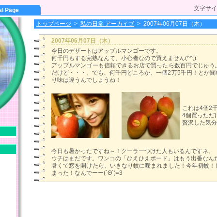
文字サイ
al Page
トップページ
>
私の日常 アーカイブ
>
2007年06月07日（木）
2007年06月07日（木）
今日のデザートはアップルマンゴーです。
何千円もする完熟なんて、小心者なので買えません(^^;)
アップルマンゴーも信頼できるお店で買ったら数百円でじゅう
だけど・・・。でも、何千円どころか、一個2万5千円！とか聞
り味は違うんでしょうね！
これは4個2
4個買っただ
贅沢した気分
今日も暑かったですね～！クーラーつけた人もいるんですネ。
ウチはまだです。ワンコの「ひえひえボード」はもう出番なん
暑くて窓を開けたら、いきなり蚊に噛まれました！今年初蚊！
まった！なんでーー(`Θ´)=3