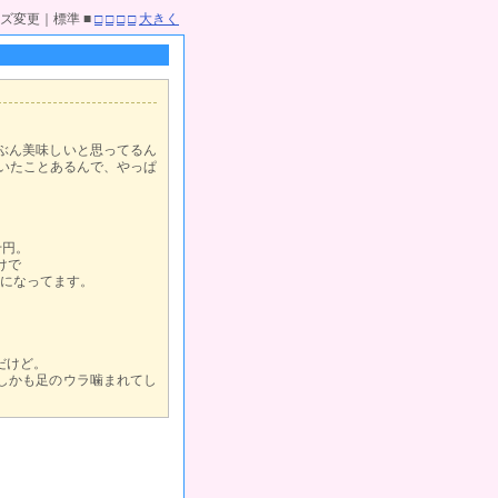
ズ変更｜標準 ■
□
□
□
□
大きく
ぶん美味しいと思ってるん
いたことあるんで、やっぱ
千円。
けで
になってます。
だけど。
しかも足のウラ噛まれてし