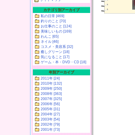
カテゴリ別アーカイブ
私の日常 [469]
釣りのこと [70]
お仕事のこと [124]
美味しいもの [169]
わんこ [65]
ネイル [46]
コスメ・美容系 [32]
癒しグリーン [18]
気になること [17]
ゲーム・本・DVD・CD [18]
年別アーカイブ
2011年 [24]
2010年 [132]
2009年 [250]
2008年 [363]
2007年 [325]
2006年 [56]
2005年 [31]
2004年 [27]
2003年 [54]
2002年 [79]
2001年 [73]