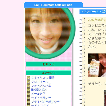
Saki Fukumoto Official Page
トップページ
>
2
2007年06月
コンビニで
これ、いつ
そこでは「
小さな紙パ
ものすごく
んネ。
お知らせ
コンテンツ
サキっちょの日記
プロフィール
そうそう、
フォトアルバム
BASSと遊ぶ
メール送信
サイトポリシー
プライバシーポリシー
サイトマップ