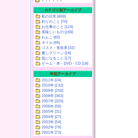
カテゴリ別アーカイブ
私の日常 [469]
釣りのこと [70]
お仕事のこと [124]
美味しいもの [169]
わんこ [65]
ネイル [46]
コスメ・美容系 [32]
癒しグリーン [18]
気になること [17]
ゲーム・本・DVD・CD [18]
年別アーカイブ
2011年 [24]
2010年 [132]
2009年 [250]
2008年 [363]
2007年 [325]
2006年 [56]
2005年 [31]
2004年 [27]
2003年 [54]
2002年 [79]
2001年 [73]