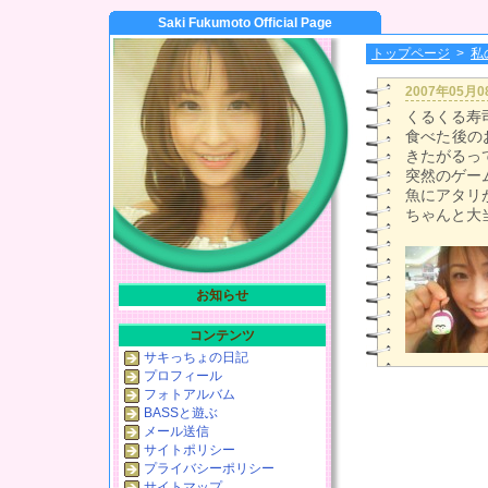
Saki Fukumoto Official Page
トップページ
>
私
2007年05月
くるくる寿
食べた後の
きたがるっ
突然のゲー
魚にアタリ
ちゃんと大
お知らせ
コンテンツ
サキっちょの日記
プロフィール
フォトアルバム
BASSと遊ぶ
メール送信
サイトポリシー
プライバシーポリシー
サイトマップ