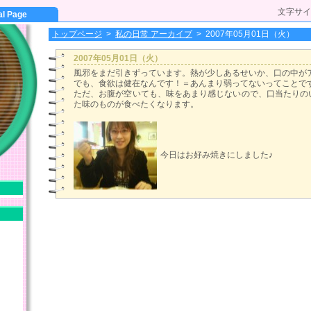
文字サイ
al Page
トップページ
>
私の日常 アーカイブ
>
2007年05月01日（火）
2007年05月01日（火）
風邪をまだ引きずっています。熱が少しあるせいか、口の中がアツ
でも、食欲は健在なんです！＝あんまり弱ってないってことですね(
ただ、お腹が空いても、味をあまり感じないので、口当たりの
た味のものが食べたくなります。
今日はお好み焼きにしました♪