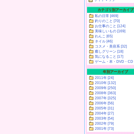
カテゴリ別アーカイブ
私の日常 [469]
釣りのこと [70]
お仕事のこと [124]
美味しいもの [169]
わんこ [65]
ネイル [46]
コスメ・美容系 [32]
癒しグリーン [18]
気になること [17]
ゲーム・本・DVD・CD [
年別アーカイブ
2011年 [24]
2010年 [132]
2009年 [250]
2008年 [363]
2007年 [325]
2006年 [56]
2005年 [31]
2004年 [27]
2003年 [54]
2002年 [79]
2001年 [73]