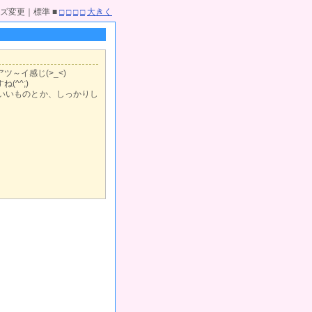
ズ変更｜標準 ■
□
□
□
□
大きく
～イ感じ(>_<)
^^;)
いいものとか、しっかりし