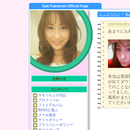
Saki Fukumoto Official Page
トップページ
>
私
2007年04月
あまりにも
本当は美容
お知らせ
が出てダウ
てのことな
コンテンツ
ってました
サキっちょの日記
風邪がまた
プロフィール
てください
フォトアルバム
BASSと遊ぶ
メール送信
サイトポリシー
プライバシーポリシー
サイトマップ