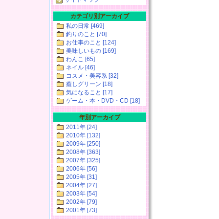
カテゴリ別アーカイブ
私の日常 [469]
釣りのこと [70]
お仕事のこと [124]
美味しいもの [169]
わんこ [65]
ネイル [46]
コスメ・美容系 [32]
癒しグリーン [18]
気になること [17]
ゲーム・本・DVD・CD [18]
年別アーカイブ
2011年 [24]
2010年 [132]
2009年 [250]
2008年 [363]
2007年 [325]
2006年 [56]
2005年 [31]
2004年 [27]
2003年 [54]
2002年 [79]
2001年 [73]