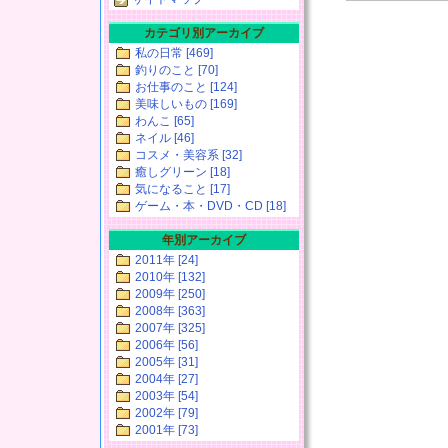
カテゴリ別アーカイブ
私の日常 [469]
釣りのこと [70]
お仕事のこと [124]
美味しいもの [169]
わんこ [65]
ネイル [46]
コスメ・美容系 [32]
癒しグリーン [18]
気になること [17]
ゲーム・本・DVD・CD [18]
年別アーカイブ
2011年 [24]
2010年 [132]
2009年 [250]
2008年 [363]
2007年 [325]
2006年 [56]
2005年 [31]
2004年 [27]
2003年 [54]
2002年 [79]
2001年 [73]