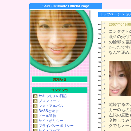
Saki Fukumoto Official Page
トップページ
>
2
2007年04月
コンタクト
眼科の受付
の輪郭を強
かったです( 
なんて褒め
お知らせ
コンテンツ
サキっちょの日記
プロフィール
乾燥するの
フォトアルバム
カーのもの
BASSと遊ぶ
左眼の度数
メール送信
交換してみ
サイトポリシー
クでもメー
プライバシーポリシー
サイトマップ