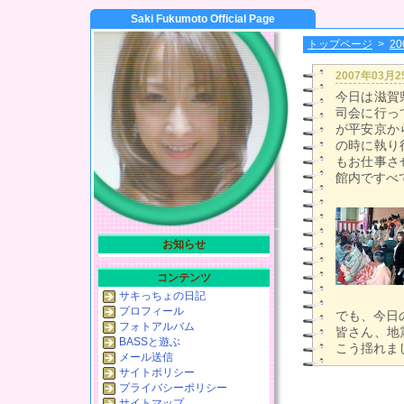
Saki Fukumoto Official Page
トップページ
>
2
2007年03月
今日は滋賀
司会に行っ
が平安京か
の時に執り
もお仕事さ
館内ですべ
お知らせ
コンテンツ
サキっちょの日記
プロフィール
でも、今日
フォトアルバム
皆さん、地
BASSと遊ぶ
こう揺れま
メール送信
サイトポリシー
プライバシーポリシー
サイトマップ