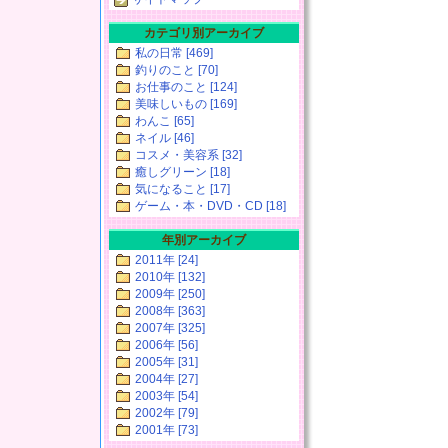
カテゴリ別アーカイブ
私の日常 [469]
釣りのこと [70]
お仕事のこと [124]
美味しいもの [169]
わんこ [65]
ネイル [46]
コスメ・美容系 [32]
癒しグリーン [18]
気になること [17]
ゲーム・本・DVD・CD [18]
年別アーカイブ
2011年 [24]
2010年 [132]
2009年 [250]
2008年 [363]
2007年 [325]
2006年 [56]
2005年 [31]
2004年 [27]
2003年 [54]
2002年 [79]
2001年 [73]