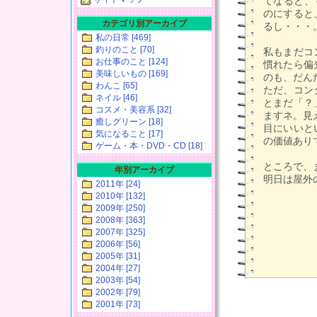
てなると、
のにすると
カテゴリ別アーカイブ
るし・・・
私の日常 [469]
釣りのこと [70]
私もまだコ
お仕事のこと [124]
慣れたら偏
美味しいもの [169]
のも、だん
わんこ [65]
ただ、コン
ネイル [46]
とまだ「？
コスメ・美容系 [32]
ますネ。見
癒しグリーン [18]
目にいいと
気になること [17]
の価値あり
ゲーム・本・DVD・CD [18]
ところで、ま
年別アーカイブ
明日は屋外
2011年 [24]
2010年 [132]
2009年 [250]
2008年 [363]
2007年 [325]
2006年 [56]
2005年 [31]
2004年 [27]
2003年 [54]
2002年 [79]
2001年 [73]