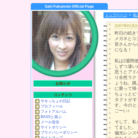
Saki Fukumoto Official Page
トップページ
>
私
2007年03月
昨日の続き
メガネとコ
皆さんから
になる！
私は2週間
しずつ違い
思うとアド
り全然ラク
ょうね。購
お知らせ
に乗って帰
ちょっとビ
コンテンツ
タクトがす
サキっちょの日記
す。今のと
プロフィール
ごーい♪
フォトアルバム
BASSと遊ぶ
そして、私
メール送信
てました。
サイトポリシー
プライバシーポリシー
偏光レンズ
サイトマップ