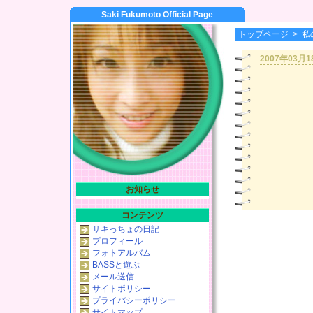
Saki Fukumoto Official Page
トップページ
>
私
2007年03月
お知らせ
コンテンツ
サキっちょの日記
プロフィール
フォトアルバム
BASSと遊ぶ
メール送信
サイトポリシー
プライバシーポリシー
サイトマップ