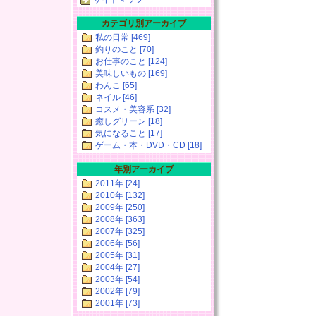
カテゴリ別アーカイブ
私の日常 [469]
釣りのこと [70]
お仕事のこと [124]
美味しいもの [169]
わんこ [65]
ネイル [46]
コスメ・美容系 [32]
癒しグリーン [18]
気になること [17]
ゲーム・本・DVD・CD [18]
年別アーカイブ
2011年 [24]
2010年 [132]
2009年 [250]
2008年 [363]
2007年 [325]
2006年 [56]
2005年 [31]
2004年 [27]
2003年 [54]
2002年 [79]
2001年 [73]