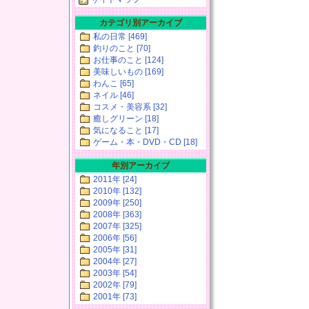
カテゴリ別アーカイブ
私の日常 [469]
釣りのこと [70]
お仕事のこと [124]
美味しいもの [169]
わんこ [65]
ネイル [46]
コスメ・美容系 [32]
癒しグリーン [18]
気になること [17]
ゲーム・本・DVD・CD [18]
年別アーカイブ
2011年 [24]
2010年 [132]
2009年 [250]
2008年 [363]
2007年 [325]
2006年 [56]
2005年 [31]
2004年 [27]
2003年 [54]
2002年 [79]
2001年 [73]