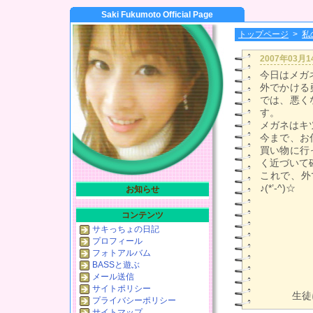
Saki Fukumoto Official Page
トップページ
>
私
2007年03月
今日はメガ
外でかける
では、悪く
す。
メガネはキ
今まで、お
買い物に行
く近づいて
これで、外
♪(*’-^)☆
お知らせ
コンテンツ
サキっちょの日記
プロフィール
フォトアルバム
BASSと遊ぶ
メール送信
サイトポリシー
生徒
プライバシーポリシー
サイトマップ