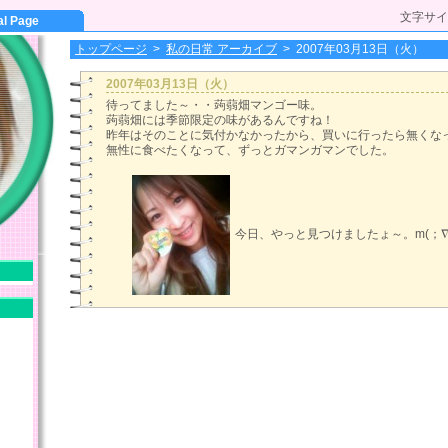
文字サイ
al Page
トップページ
>
私の日常 アーカイブ
>
2007年03月13日（火）
2007年03月13日（火）
待ってました～・・蒟蒻畑マンゴー味。
蒟蒻畑には季節限定の味があるんですね！
昨年はそのことに気付かなかったから、買いに行ったら無くな
無性に食べたくなって、ずっとガマンガマンでした。
今日、やっと見つけましたょ～。m(；∇