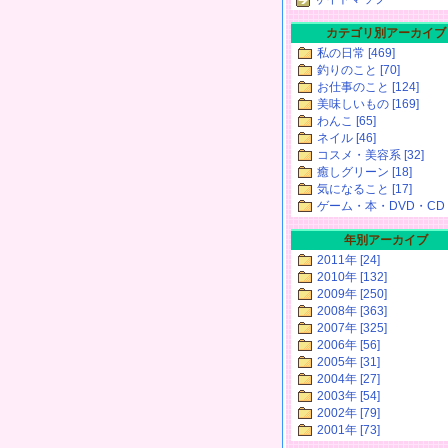
カテゴリ別アーカイブ
私の日常 [469]
釣りのこと [70]
お仕事のこと [124]
美味しいもの [169]
わんこ [65]
ネイル [46]
コスメ・美容系 [32]
癒しグリーン [18]
気になること [17]
ゲーム・本・DVD・CD [
年別アーカイブ
2011年 [24]
2010年 [132]
2009年 [250]
2008年 [363]
2007年 [325]
2006年 [56]
2005年 [31]
2004年 [27]
2003年 [54]
2002年 [79]
2001年 [73]