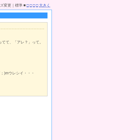
ズ変更｜標準 ■
□
□
□
□
大きく
ってて、「アレ？」って。
；)mウレシイ・・・