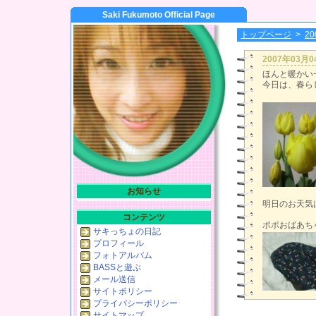
Saki Fukumoto Official Page
トップページ
>
2
2007年03月
ほんと暖かい
今日は、春ら
お知らせ
明日のお天気
コンテンツ
ポポおばあち
サキっちょの日記
プロフィール
フォトアルバム
BASSと遊ぶ
メール送信
サイトポリシー
プライバシーポリシー
サイトマップ