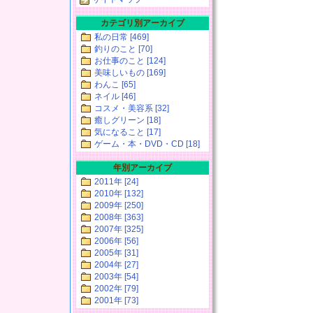
カテゴリ別アーカイブ
私の日常 [469]
釣りのこと [70]
お仕事のこと [124]
美味しいもの [169]
わんこ [65]
ネイル [46]
コスメ・美容系 [32]
癒しグリーン [18]
気になること [17]
ゲーム・本・DVD・CD [18]
年別アーカイブ
2011年 [24]
2010年 [132]
2009年 [250]
2008年 [363]
2007年 [325]
2006年 [56]
2005年 [31]
2004年 [27]
2003年 [54]
2002年 [79]
2001年 [73]