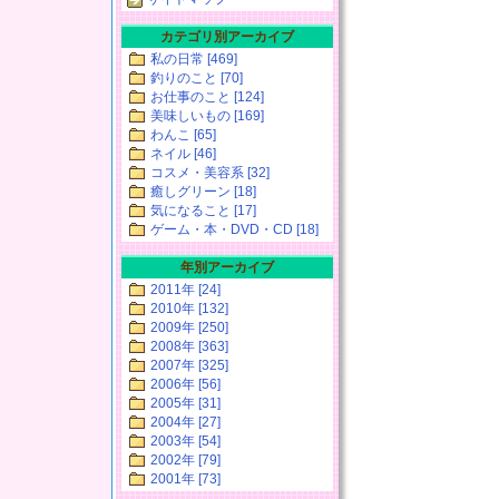
カテゴリ別アーカイブ
私の日常 [469]
釣りのこと [70]
お仕事のこと [124]
美味しいもの [169]
わんこ [65]
ネイル [46]
コスメ・美容系 [32]
癒しグリーン [18]
気になること [17]
ゲーム・本・DVD・CD [18]
年別アーカイブ
2011年 [24]
2010年 [132]
2009年 [250]
2008年 [363]
2007年 [325]
2006年 [56]
2005年 [31]
2004年 [27]
2003年 [54]
2002年 [79]
2001年 [73]