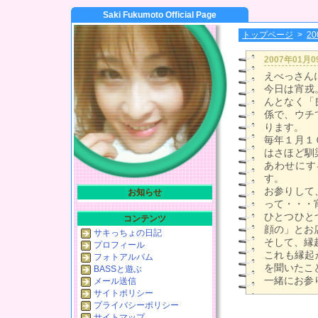
Saki Fukumoto Official Page
トップページ
>
2
2007年01月
えべっさん
今日は宵戎
んとなく「
係で、ウチ
ります。
毎年１月１
はさほど馴
あわせにす
す。
お参りして
お知らせ
って・・・宵
ひとつひと
コンテンツ
顔の」とお
サキっちょの日記
そして、縁起
プロフィール
これも縁起
フォトアルバム
を聞いたこ
BASSと遊ぶ
一緒にお参
メール送信
サイトポリシー
プライバシーポリシー
サイトマップ