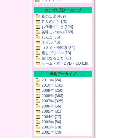
カテゴリ別アーカイブ
私の日常 [469]
釣りのこと [70]
お仕事のこと [124]
美味しいもの [169]
わんこ [65]
ネイル [46]
コスメ・美容系 [32]
癒しグリーン [18]
気になること [17]
ゲーム・本・DVD・CD [18]
年別アーカイブ
2011年 [24]
2010年 [132]
2009年 [250]
2008年 [363]
2007年 [325]
2006年 [56]
2005年 [31]
2004年 [27]
2003年 [54]
2002年 [79]
2001年 [73]