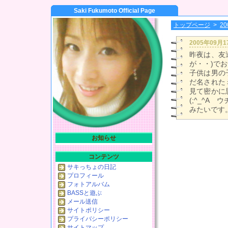
Saki Fukumoto Official Page
トップページ
>
2
2005年09月
昨夜は、友
が・・)で
子供は男の
だ名された
見て密かに
(;^_^
みたいです
お知らせ
コンテンツ
サキっちょの日記
プロフィール
フォトアルバム
BASSと遊ぶ
メール送信
サイトポリシー
プライバシーポリシー
サイトマップ